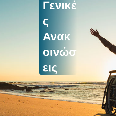
Γενικέ
ς
Ανακ
οινώσ
εις