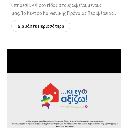
υπηρεσιών Φροντίδας στους ωφελουμενους
μας. Το Κέντρο Κοινωνικής Πρόνοιας Περιφέρειας...