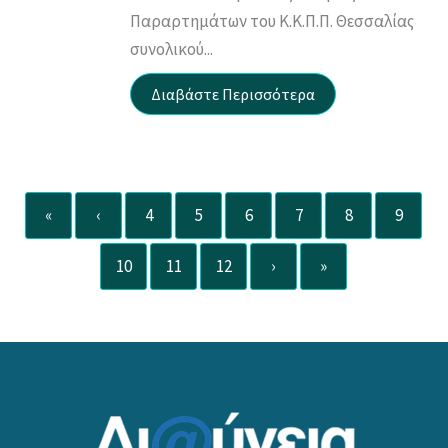
Παραρτημάτων του Κ.Κ.Π.Π. Θεσσαλίας
συνολικού...
«
‹
4
5
6
7
8
9
10
11
12
›
»