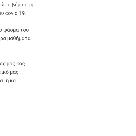
ρώτο βήμα στη
υ covid 19.
ρο φάσμα του
ερα μαθήματα
ος μας κος
τικό μας
αι η κα