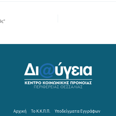
άς”
Αρχική
Το Κ.Κ.Π.Π.
Υποδείγματα Εγγράφων