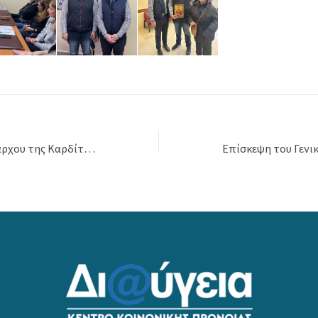
Υποδοχή του Δημάρχου της Καρδίτσας κ. Βασίλη Τσιάκου από τον πρόεδρο κ. Ηλία Τσιαούση και τα στελέχη του Κέντρου της δομής Καρδίτσας