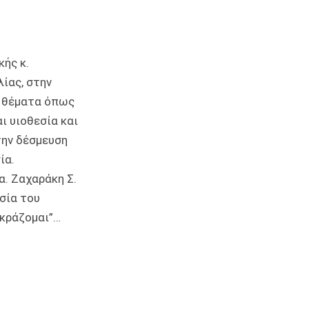
κής κ.
ίας, στην
ά θέματα όπως
ι υιοθεσία και
την δέσμευση
ία.
α. Ζαχαράκη Σ.
εσία του
γκράζομαι”…