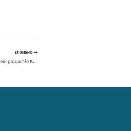
ΕΠΌΜΕΝΟ
Επίσκεψη του Γενικού Γραμματέα Κοινωνικής Αλληλεγγύης και Καταπολέμησης της Φτώχειας κ. Πύρρου Πρ. στο Κ.Κ.Π.Π.Θεσσαλίας