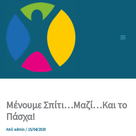
Μετάβαση
στο
περιεχόμενο
Μένουμε Σπίτι…Μαζί…Και το
Πάσχα!
Από
admin
/
15/04/2020