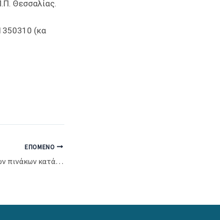
.Π. Θεσσαλίας.
1350310 (κα
ΕΠΌΜΕΝΟ
Ανάρτηση οριστικών πινάκων κατάταξης, προσληπτέων και απορριπτέων των υποψηφίων της υπ΄ αριθμ. πρωτ. ΓΠοικ. 2437/ 03-09-2021 προκήρυξης/ανακοίνωσης