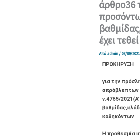
άρθρο36 τ
προσόντω
βαθμίδας
έχει τεθε
Από
admin
/
08/09/2021
ΠΡΟΚΗΡΥΞΗ
για την πρόσλ
απρόβλεπτων 
ν.4765/2021(Α
βαθμίδας,κλάδ
καθηκόντων
Η προθεσμία υ