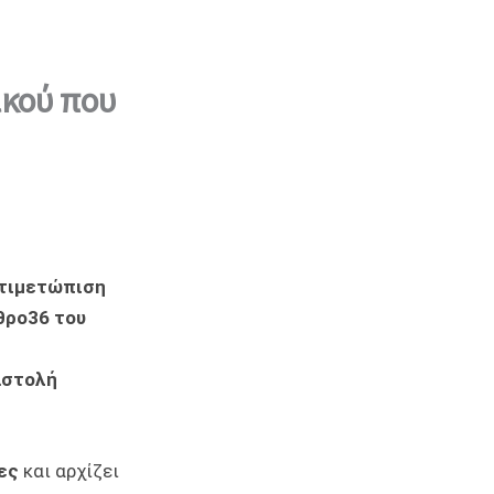
ικού που
ντιμετώπιση
θρο36 του
αστολή
ρες
και αρχίζει