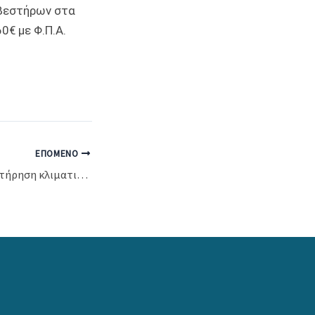
σβεστήρων στα
0€ με Φ.Π.Α.
ΕΠΌΜΕΝΟ
Πρόσκληση για συντήρηση κλιματιστικών