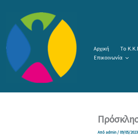
Μετάβαση
στο
περιεχόμενο
Αρχική
Το Κ.Κ.
Επικοινωνία
Πρόσκλησ
Από
admin
/
09/05/2023