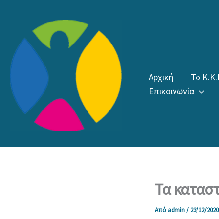
Μετάβαση
στο
περιεχόμενο
Αρχική
Το Κ.Κ.
Επικοινωνία
Τα κατασ
Από
admin
/
23/12/2020