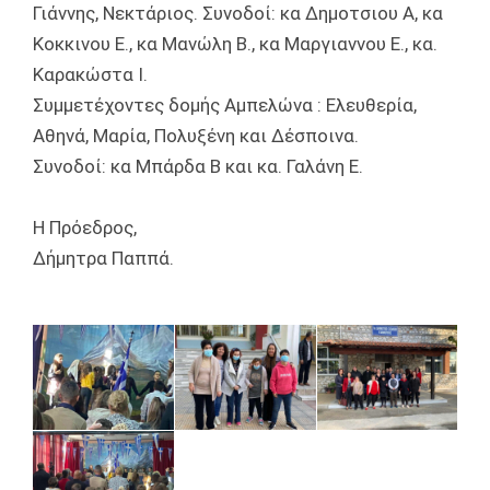
Γιάννης, Νεκτάριος. Συνοδοί: κα Δημοτσιου Α, κα
Κοκκινου Ε., κα Μανώλη Β., κα Μαργιαννου Ε., κα.
Καρακώστα Ι.
Συμμετέχοντες δομής Αμπελώνα : Ελευθερία,
Αθηνά, Μαρία, Πολυξένη και Δέσποινα.
Συνοδοί: κα Μπάρδα Β και κα. Γαλάνη Ε.
Η Πρόεδρος,
Δήμητρα Παππά.