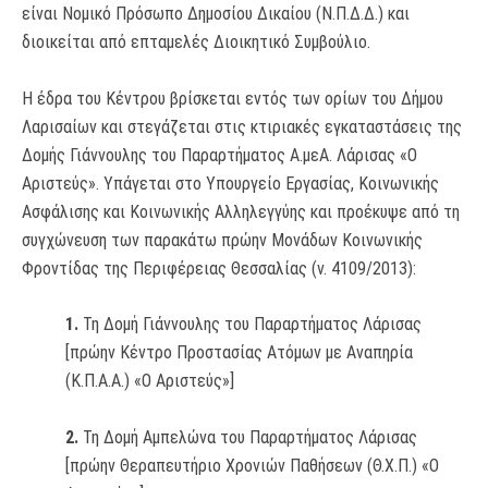
είναι Νομικό Πρόσωπο Δημοσίου Δικαίου (Ν.Π.Δ.Δ.) και
διοικείται από επταμελές Διοικητικό Συμβούλιο.
Η έδρα του Κέντρου βρίσκεται εντός των ορίων του Δήμου
Λαρισαίων και στεγάζεται στις κτιριακές εγκαταστάσεις της
Δομής Γιάννουλης του Παραρτήματος Α.μεΑ. Λάρισας «Ο
Αριστεύς». Υπάγεται στο Υπουργείο Εργασίας, Κοινωνικής
Ασφάλισης και Κοινωνικής Αλληλεγγύης και προέκυψε από τη
συγχώνευση των παρακάτω πρώην Μονάδων Κοινωνικής
Φροντίδας της Περιφέρειας Θεσσαλίας (ν. 4109/2013):
1.
Τη Δομή Γιάννουλης του Παραρτήματος Λάρισας
[πρώην Κέντρο Προστασίας Ατόμων με Αναπηρία
(Κ.Π.Α.Α.) «Ο Αριστεύς»]
2.
Τη Δομή Αμπελώνα του Παραρτήματος Λάρισας
[πρώην Θεραπευτήριο Χρονιών Παθήσεων (Θ.Χ.Π.) «Ο