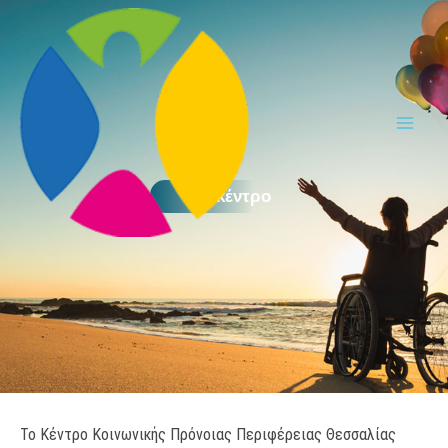
Μετάβαση
στο
περιεχόμενο
Το κέντρο
Το Κέντρο Κοινωνικής Πρόνοιας Περιφέρειας Θεσσαλίας