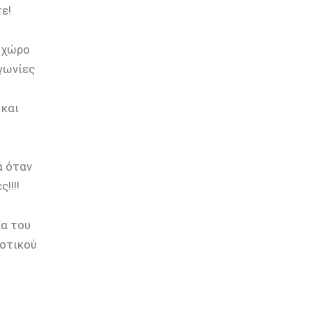
ε!
 χώρο
γωνίες
 και
ά όταν
!!!!
ια του
μοτικού