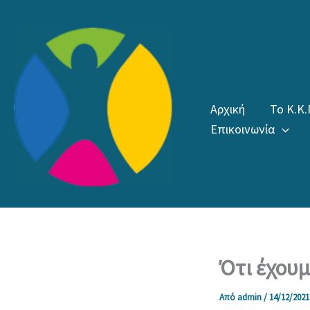
Μετάβαση
στο
περιεχόμενο
Αρχική
Το Κ.Κ.
Επικοινωνία
Ότι έχουμ
Από
admin
/
14/12/2021