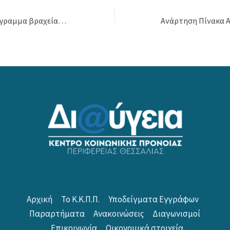
Δομή Βόλου – Πρόγραμμα βραχείας φιλοξενίας για ΑμεΑ // Δ.Α.Φ
Αρχική
Το Κ.Κ.Π.Π.
Υποδείγματα Εγγράφων
Παραρτήματα
Ανακοινώσεις
Διαγωνισμοί
Επικοινωνία
Οικονομικά στοιχεία