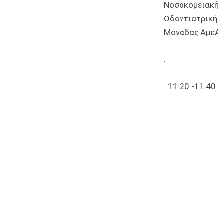
Νοσοκομειακή
Οδοντιατρική
Μονάδας ΑμεΑ 
.
11:20 -11:40
Ομιλήτρια
Υπεύθυνη M
Θεραπ