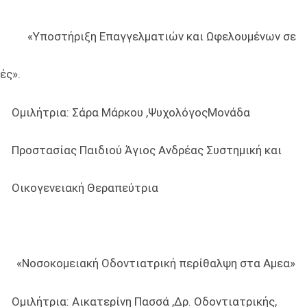
:15 «Υποστήριξη Επαγγελματιών και Ωφελουμένω
».
α: Σάρα Μάρκου ,ΨυχολόγοςΜονάδα
ς Παιδιού Άγιος Ανδρέας Συστημική και
ειακή Θεραπεύτρια
30 «Νοσοκομειακή Οδοντιατρική περίθαλψη στα Αμεα»
Ομιλήτρια: Αικατερίνη Πασσά ,Δρ. Οδοντιατρικής,