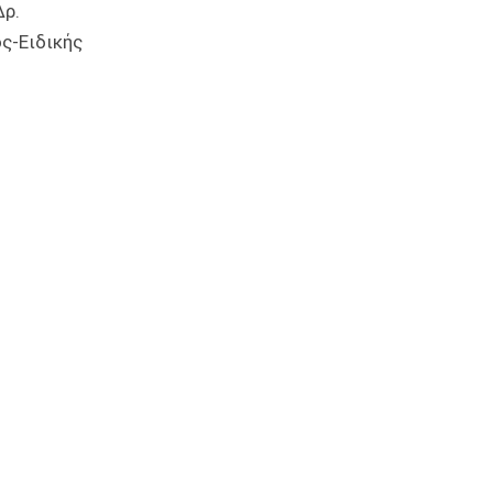
Δρ.
ς-Ειδικής
ά