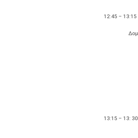
12:45 – 13
Δομές
Ομιλήτρι
Προστασία
Οικογεν
13:15 – 13: 