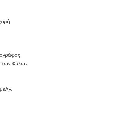
χαρή
ογράφος
ς των Φύλων
μεΑ».