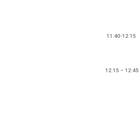
11:40
12:15 – 12:4
ενισχύσε
Ομιλητής:
Διεύθυ