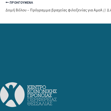
ΠΡΟΗΓΟΎΜΕΝΑ
Δομή Βόλου – Πρόγραμμα βραχείας φιλοξενίας για ΑμεΑ // Δ.