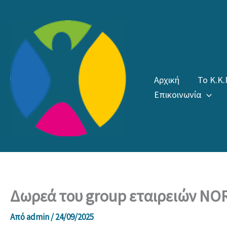
Μετάβαση
στο
περιεχόμενο
Αρχική
Το Κ.Κ.
Επικοινωνία
Δωρεά του group εταιρειών N
Από
admin
/
24/09/2025