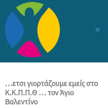
Μετάβαση
στο
περιεχόμενο
…ετσι γιορτάζουμε εμείς στο
Κ.Κ.Π.Π.Θ … τον Άγιο
Βαλεντίνο