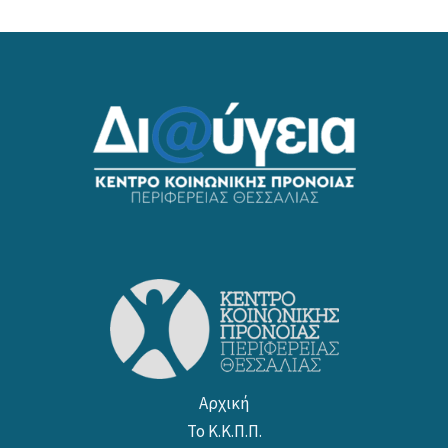
Αρχική
Το Κ.Κ.Π.Π.