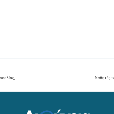
Τα παιδιά του Κέντρου Κοινωνικής Πρόνοιας Περιφέρειας Θεσσαλίας, υποδέχτηκαν τα Εκπαιδευτήρια Ράπτου