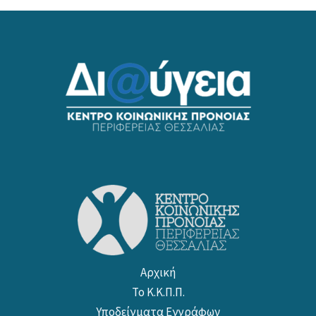
Αρχική
Το Κ.Κ.Π.Π.
Υποδείγματα Εγγράφων